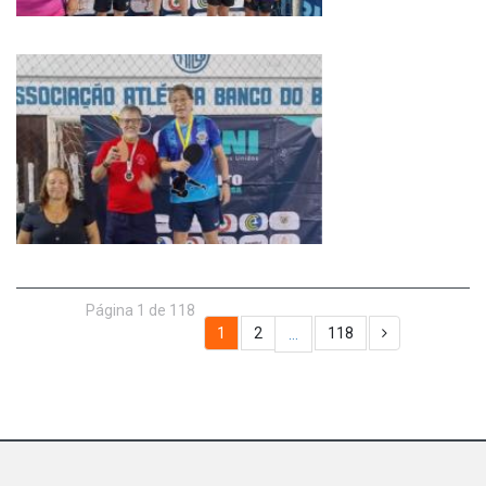
Página 1 de 118
1
2
118
…