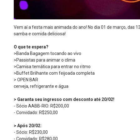
Vem aí a festa mais animada do ano! No dia 01 de março, das 13h
samba e comida deliciosa!
O que te espera?
>Banda Bagagem tocando ao vivo
>Passistas para animar o clima
>Camisa temática para entrar no ritmo
>Buffet Brilhante com feijoada completa
> OPEN BAR
cerveja, refrigerante e água
> Garanta seu ingresso com desconto até 20/02!
- Sócio AABB-RIO: R$200,00
- Convidado: R$250,00
> Após 20/02:
- Sócio: R$230,00
- Convidado: R$280,00