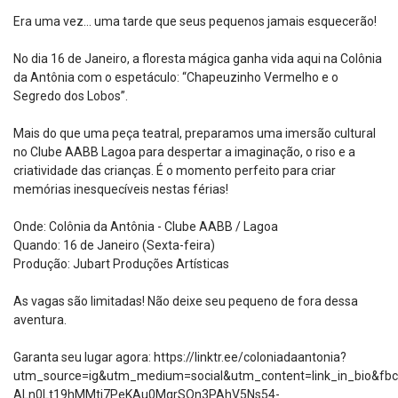
Era uma vez... uma tarde que seus pequenos jamais esquecerão!
No dia 16 de Janeiro, a floresta mágica ganha vida aqui na Colônia
da Antônia com o espetáculo: “Chapeuzinho Vermelho e o
Segredo dos Lobos”.
Mais do que uma peça teatral, preparamos uma imersão cultural
no Clube AABB Lagoa para despertar a imaginação, o riso e a
criatividade das crianças. É o momento perfeito para criar
memórias inesquecíveis nestas férias!
Onde: Colônia da Antônia - Clube AABB / Lagoa
Quando: 16 de Janeiro (Sexta-feira)
Produção: Jubart Produções Artísticas
As vagas são limitadas! Não deixe seu pequeno de fora dessa
aventura.
Garanta seu lugar agora:
https://linktr.ee/coloniadaantonia?
utm_source=ig&utm_medium=social&utm_content=link_in_bio&
ALn0Lt19hMMti7PeKAu0MqrSQn3PAhV5Ns54-