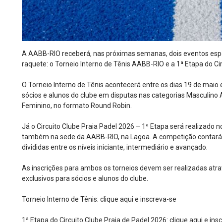
A AABB-RIO receberá, nas próximas semanas, dois eventos espo
raquete: o Torneio Interno de Tênis AABB-RIO e a 1ª Etapa do Ci
O Torneio Interno de Tênis acontecerá entre os dias 19 de maio
sócios e alunos do clube em disputas nas categorias Masculino A,
Feminino, no formato Round Robin.
Já o Circuito Clube Praia Padel 2026 – 1ª Etapa será realizado no
também na sede da AABB-RIO, na Lagoa. A competição contará 
divididas entre os níveis iniciante, intermediário e avançado.
As inscrições para ambos os torneios devem ser realizadas atr
exclusivos para sócios e alunos do clube.
Torneio Interno de Tênis:
clique aqui e inscreva-se
1ª Etapa do Circuito Clube Praia de Padel 2026:
clique aqui e ins