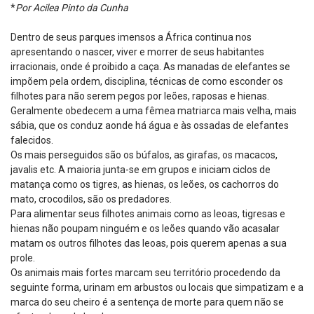
*
Por Acilea Pinto da Cunha
Dentro de seus parques imensos a África continua nos
apresentando o nascer, viver e morrer de seus habitantes
irracionais, onde é proibido a caça. As manadas de elefantes se
impõem pela ordem, disciplina, técnicas de como esconder os
filhotes para não serem pegos por leões, raposas e hienas.
Geralmente obedecem a uma fêmea matriarca mais velha, mais
sábia, que os conduz aonde há água e às ossadas de elefantes
falecidos.
Os mais perseguidos são os búfalos, as girafas, os macacos,
javalis etc. A maioria junta-se em grupos e iniciam ciclos de
matança como os tigres, as hienas, os leões, os cachorros do
mato, crocodilos, são os predadores.
Para alimentar seus filhotes animais como as leoas, tigresas e
hienas não poupam ninguém e os leões quando vão acasalar
matam os outros filhotes das leoas, pois querem apenas a sua
prole.
Os animais mais fortes marcam seu território procedendo da
seguinte forma, urinam em arbustos ou locais que simpatizam e a
marca do seu cheiro é a sentença de morte para quem não se