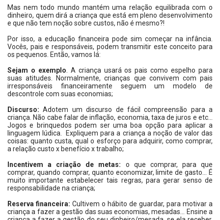
Mas nem todo mundo mantém uma relação equilibrada com o
dinheiro, quem dirá a criança que está em pleno desenvolvimento
e que não tem noção sobre custos, não é mesmo?!
Por isso, a educação financeira pode sim começar na infância.
Vocês, pais e responsáveis, podem transmitir este conceito para
os pequenos. Então, vamos lá:
Sejam o exemplo
. A criança usará os pais como espelho para
suas atitudes. Normalmente, crianças que convivem com pais
irresponsáveis financeiramente seguem um modelo de
descontrole com suas economias;
Discurso:
Adotem um discurso de fácil compreensão para a
criança. Não cabe falar de inflação, economia, taxa de juros e etc...
Jogos e brinquedos podem ser uma boa opção para aplicar a
linguagem lúdica. Expliquem para a criança a noção de valor das
coisas: quanto custa, qual o esforço para adquirir, como comprar,
a relação custo x benefício x trabalho;
Incentivem a criação de metas:
o que comprar, para que
comprar, quando comprar, quanto economizar, limite de gasto... É
muito importante estabelecer tais regras, para gerar senso de
responsabilidade na criança;
Reserva financeira:
Cultivem o hábito de guardar, para motivar a
criança a fazer a gestão das suas economias, mesadas... Ensine a
criança a fazer a gestão do seu dinheiro/mesada, se ela receber.