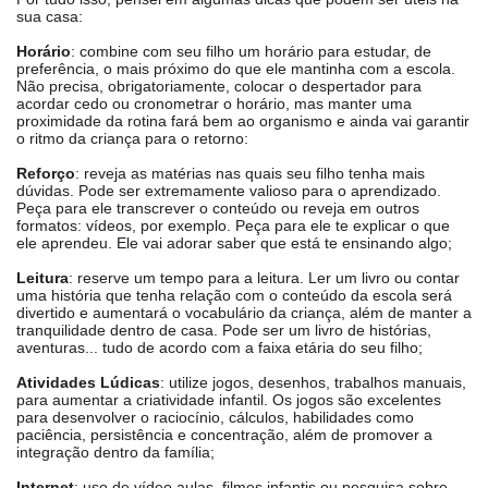
sua casa:
Horário
: combine com seu filho um horário para estudar, de
preferência, o mais próximo do que ele mantinha com a escola
.
Não precisa, obrigatoriamente, colocar o despertador para
acordar cedo ou cronometrar o horário, mas manter uma
proximidade da rotina fará bem ao organismo e ainda vai garantir
o ritmo da criança para o retorno:
Reforço
: reveja as matérias nas quais seu filho tenha mais
dúvidas. Pode ser extremamente valioso para o aprendizado.
Peça para ele transcrever o conteúdo ou reveja em outros
formatos: vídeos, por exemplo. Peça para ele te explicar o que
ele aprendeu. Ele vai adorar saber que está te ensinando algo;
Leitura
: reserve um tempo para a leitura. Ler um livro ou contar
uma história que tenha relação com o conteúdo da escola será
divertido e aumentará o vocabulário da criança, além de manter a
tranquilidade dentro de casa. Pode ser um livro de histórias,
aventuras... tudo de acordo com a faixa etária do seu filho;
Atividades Lúdicas
: utilize jogos, desenhos, trabalhos manuais,
para aumentar a criatividade infantil. Os jogos são excelentes
para desenvolver o raciocínio, cálculos, habilidades como
paciência, persistência e concentração, além de promover a
integração dentro da família;
Internet
:
uso de vídeo aulas, filmes infantis ou pesquisa sobre