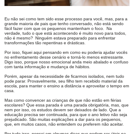
Eu não sei como tem sido esse processo para você, mas, para a
grande maioria de pais que tenho conversado, não está sendo
fácil fazer com que os pequenos mantenham o foco. Na
verdade, tudo o que está acontecendo é muito novo para todos,
não é mesmo? Ninguém estava preparado para enfrentar
transformações tão repentinas e drásticas.
Por isso, fiquei aqui pensando em como eu poderia ajudar vocês
no enfrentamento desse cenário e torná-lo menos estressante.
Digo isso, porque nosso emocional anda meio abalado e confuso
com tanta informação e mudança de hábitos.
Porém, apesar da necessidade de ficarmos isolados, nem tudo
pode parar. Provavelmente, seu filho tem recebido material da
escola, para manter o ensino a distância e aproveitar o tempo em
casa.
Mas como convencer as crianças de que não estão em férias
escolares? Que essa parada é uma parada obrigatória, mas, que
nem por isso, os estudos devem ser deixados de lado. Que a
educação precisa ser continuada, para que o ano letivo não seja
prejudicado. São muitas explicações a dar para os pequenos,
que, em muitos casos, não entendem ou preferem não aceitar.
Por tudo isso, pensei em algumas dicas que podem ser úteis na