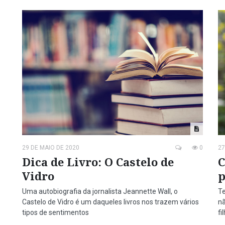
29 DE MAIO DE 2020
0
27
Dica de Livro: O Castelo de
C
Vidro
p
Uma autobiografia da jornalista Jeannette Wall, o
Te
Castelo de Vidro é um daqueles livros nos trazem vários
n
tipos de sentimentos
fi