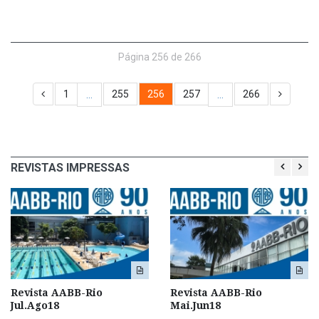
Página 256 de 266
1
255
256
257
266
…
…
REVISTAS IMPRESSAS
Revista AABB-Rio
Revista AABB-Rio
Jul.Ago18
Mai.Jun18