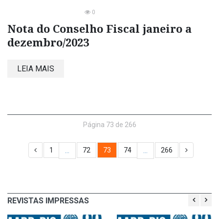
0
Nota do Conselho Fiscal janeiro a
dezembro/2023
LEIA MAIS
Página 73 de 266
1
72
73
74
266
…
…
REVISTAS IMPRESSAS