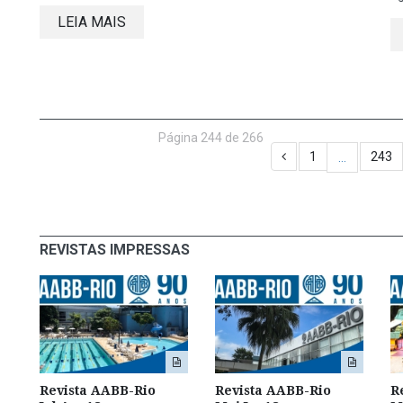
LEIA MAIS
Página 244 de 266
1
243
…
REVISTAS IMPRESSAS
o
Revista AABB-Rio
Revista AABB-Rio
R