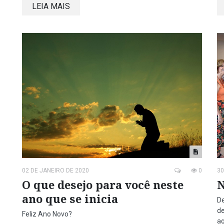
LEIA MAIS
02 DE JANEIRO DE 2020
0
30
O que desejo para você neste
N
ano que se inicia
De
d
Feliz Ano Novo?
ag